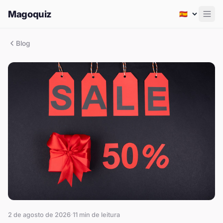
Magoquiz
Men
Blog
2 de agosto de 2026
·
11
min de leitura