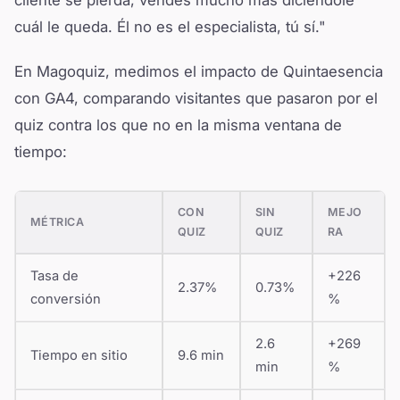
cliente se pierda, vendes mucho más diciéndole
cuál le queda. Él no es el especialista, tú sí."
En Magoquiz, medimos el impacto de Quintaesencia
con GA4, comparando visitantes que pasaron por el
quiz contra los que no en la misma ventana de
tiempo:
CON
SIN
MEJO
MÉTRICA
QUIZ
QUIZ
RA
Tasa de
+226
2.37%
0.73%
conversión
%
2.6
+269
Tiempo en sitio
9.6 min
min
%