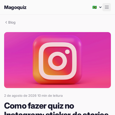
Magoquiz
Men
Blog
2 de agosto de 2026
·
10
min de leitura
Como fazer quiz no
Instagram: sticker de stories