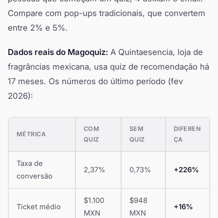
Compare com pop-ups tradicionais, que convertem
entre 2% e 5%.
Dados reais do Magoquiz:
A Quintaesencia, loja de
fragrâncias mexicana, usa quiz de recomendação há
17 meses. Os números do último período (fev
2026):
COM
SEM
DIFEREN
MÉTRICA
QUIZ
QUIZ
ÇA
Taxa de
2,37%
0,73%
+226%
conversão
$1.100
$948
Ticket médio
+16%
MXN
MXN