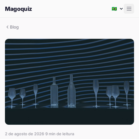
Magoquiz
Men
Blog
2 de agosto de 2026
·
9
min de leitura