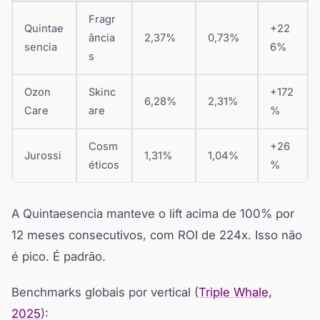
Fragr
Quintae
+22
ância
2,37%
0,73%
sencia
6%
s
Ozon
Skinc
+172
6,28%
2,31%
Care
are
%
Cosm
+26
Jurossi
1,31%
1,04%
éticos
%
A Quintaesencia manteve o lift acima de 100% por
12 meses consecutivos, com ROI de 224x. Isso não
é pico. É padrão.
Benchmarks globais por vertical (
Triple Whale,
2025
):