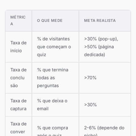
MÉTRIC
O QUE MEDE
META REALISTA
A
% de visitantes
>30% (pop-up),
Taxa de
que começam o
>50% (página
início
quiz
dedicada)
Taxa de
% que termina
conclu
todas as
>70%
são
perguntas
Taxa de
% que deixa o
>30%
captura
email
Taxa de
% que compra
2-6% (depende do
conver
após o quiz
nicho)