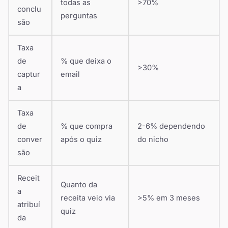
todas as
>70%
conclu
perguntas
são
Taxa
de
% que deixa o
>30%
captur
email
a
Taxa
de
% que compra
2-6% dependendo
conver
após o quiz
do nicho
são
Receit
Quanto da
a
receita veio via
>5% em 3 meses
atribuí
quiz
da