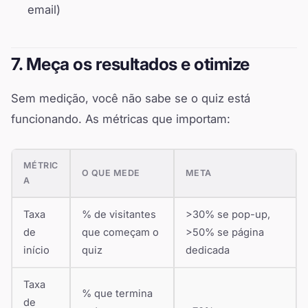
email)
7. Meça os resultados e otimize
Sem medição, você não sabe se o quiz está
funcionando. As métricas que importam:
MÉTRIC
O QUE MEDE
META
A
Taxa
% de visitantes
>30% se pop-up,
de
que começam o
>50% se página
início
quiz
dedicada
Taxa
% que termina
de