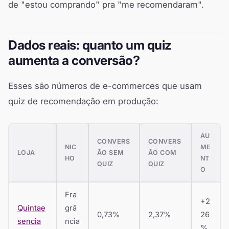
de "estou comprando" pra "me recomendaram".
Dados reais: quanto um quiz
aumenta a conversão?
Esses são números de e-commerces que usam
quiz de recomendação em produção:
AU
CONVERS
CONVERS
NIC
ME
LOJA
ÃO SEM
ÃO COM
HO
NT
QUIZ
QUIZ
O
Fra
+2
Quintae
grâ
0,73%
2,37%
26
sencia
ncia
%