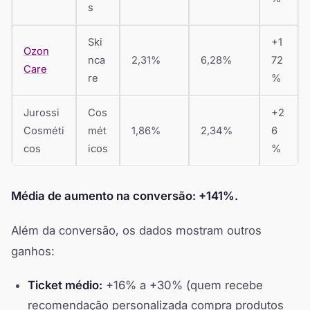
s
Ski
+1
Ozon
nca
2,31%
6,28%
72
Care
re
%
Jurossi
Cos
+2
Cosméti
mét
1,86%
2,34%
6
cos
icos
%
Média de aumento na conversão: +141%.
Além da conversão, os dados mostram outros
ganhos:
Ticket médio:
+16% a +30% (quem recebe
recomendação personalizada compra produtos