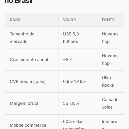
no Brasil
DADO
VALOR
FONTE
Tamanho do
US$ 5,3
Nuvems
mercado
bilhões
hop
Nuvems
Crescimento anual
~8%
hop
Ulka
CVR média (joias)
0,95-1,46%
Rocks
Camadi
Margem bruta
55-80%
Joias
60%+ das
Immers
Mobile commerce
transações
s