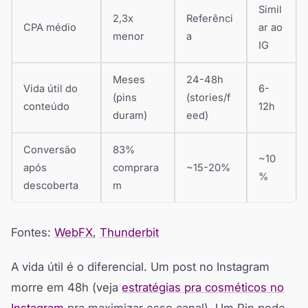
Simil
2,3x
Referênci
CPA médio
ar ao
menor
a
IG
Meses
24-48h
Vida útil do
6-
(pins
(stories/f
conteúdo
12h
duram)
eed)
Conversão
83%
~10
após
comprara
~15-20%
%
descoberta
m
Fontes:
WebFX
,
Thunderbit
A vida útil é o diferencial. Um post no Instagram
morre em 48h (veja
estratégias pra cosméticos no
Instagram
pra maximizar esse canal). Um Pin pode