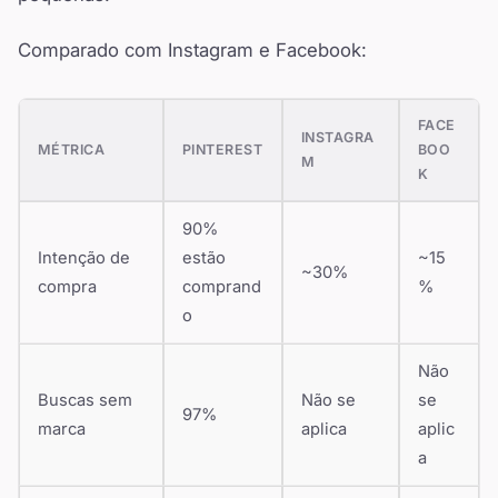
Comparado com Instagram e Facebook:
FACE
INSTAGRA
MÉTRICA
PINTEREST
BOO
M
K
90%
Intenção de
estão
~15
~30%
compra
comprand
%
o
Não
Buscas sem
Não se
se
97%
marca
aplica
aplic
a