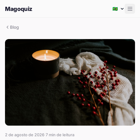
Magoquiz
Men
Blog
2 de agosto de 2026
·
7
min de leitura